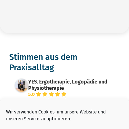
Stimmen aus dem
Praxisalltag
YES. Ergotherapie, Logopädie und
Physiotherapie
5.0
powered by
G
o
o
g
l
e
Wir verwenden Cookies, um unsere Website und
Simone W.
unseren Service zu optimieren.
letztes Jahr